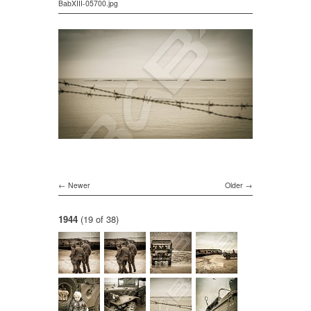
BabXIII-05700.jpg
Newer
Older
1944
(19 of 38)